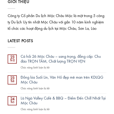
GIỚI THIỆU
Công ty Cổ phần Du lịch Mộc Châu Mộc là một trong 5 công
ty Du lịch Uy tín nhất Mộc Châu với gần 10 năm kinh nghiệm
tổ chức các hoạt động du lịch tại Mộc Châu, Sơn La, Lào
LATEST POSTS
Cá hồi 26 Mộc Châu – sang trọng, đẳng cấp: Chu
23
Th12
đáo TRỌN TÂM, Chất lượng TRỌN VẸN
ở
Chức năng bình luận bị tắt
Cá
hồi
Đồng lúa Suối Lìn, Vân Hồ đẹp mê man trên KDLQG
23
26
Th8
Mộc Châu
Mộc
ở
Chức năng bình luận bị tắt
Châu
Đồng
–
lúa
sang
Là Ngà Valley Café & BBQ – Điểm Đến Chill Nhất Tại
24
Suối
trọng,
Th5
Mộc Châu
Lìn,
đẳng
ở
Chức năng bình luận bị tắt
Vân
cấp:
Là