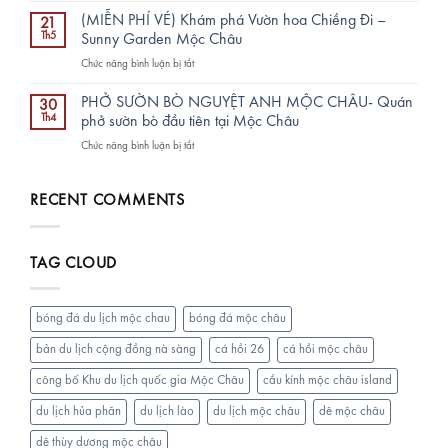
Hồ
Chu
Ngà
đẹp
(MIỄN PHÍ VÉ) Khám phá Vườn hoa Chiềng Đi –
đáo
21
Valley
mê
Th5
Sunny Garden Mộc Châu
TRỌN
Café
man
TÂM,
ở
Chức năng bình luận bị tắt
&
trên
Chất
(MIỄN
BBQ
KDLQG
lượng
PHÍ
–
PHỞ SƯỜN BÒ NGUYỆT ANH MỘC CHÂU- Quán
Mộc
30
TRỌN
VÉ)
Điểm
Th4
phở sườn bò đầu tiên tại Mộc Châu
Châu
VẸN
Khám
Đến
ở
Chức năng bình luận bị tắt
phá
Chill
PHỞ
Vườn
Nhất
SƯỜN
hoa
Tại
BÒ
RECENT COMMENTS
Chiềng
Mộc
NGUYỆT
Đi
Châu
ANH
–
MỘC
Sunny
TAG CLOUD
CHÂU-
Garden
Quán
Mộc
phở
Châu
sườn
bóng đá du lịch mộc chau
bóng đá mộc châu
bò
đầu
bản du lịch cộng đồng nà sàng
cá hồi 26
cá hồi mộc châu
tiên
công bố Khu du lịch quốc gia Mộc Châu
cầu kính mộc châu island
tại
Mộc
du lịch hủa phăn
du lịch lào
du lịch mộc châu
dê mộc châu
Châu
dê thùy dương mộc châu