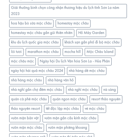
Giải thưởng bình chọn công nhận thương hiệu du lịch tỉnh Sơn La năm
2023
hoa hậu bò sữa mộc châu
homestay mộc châu
homestay mộc châu gần gũi thiên nhiên
Hồ Mây Garden
khu du lịch quốc gia mộc châu
khách sạn gần phố đi bộ mộc châu
lỏi tươi
marathon mộc châu
mocha hill
Mộc Châu Island
mộc châu mộc
Ngày hội Du lịch Văn hóa Sơn La - Hủa Phăn
ngày hội hái quả mộc châu 2024
nhà hàng dê mộc châu
nhà hàng mộc châu
nhà hàng vân hồ
nhà nghỉ gần chợ đêm mộc châu
nhà nghỉ mộc châu
nà sàng
quán cà phê mộc châu
quán ngon mộc châu
resort thảo nguyên
thảo nguyên resort
tết độc lập mộc châu
vé mộc châu
vườn mận bản vặt
vườn mận gần cầu kính mộc châu
vườn mận mộc châu
vườn mận phiêng khoang