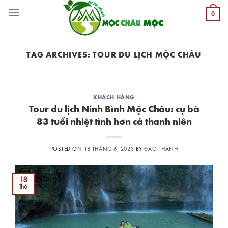
Skip
0
to
content
TAG ARCHIVES:
TOUR DU LỊCH MỘC CHÂU
KHÁCH HÀNG
Tour du lịch Ninh Bình Mộc Châu: cụ bà
83 tuổi nhiệt tình hơn cả thanh niên
POSTED ON
18 THÁNG 6, 2023
BY
ĐẠO THÀNH
18
Th6