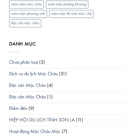
vườn mận mộc châu
vườn mận phiêng khoang
vườn mận phương anh
vườn mận thị trấn mộc chậ
đặc sản mộc châu
DANH MỤC
Chưa phân loại
(3)
Dịch vụ du lịch Mộc Châu
(31)
Đặc sản Mộc Châu
(4)
Đặc sản Mộc Châu
(1)
Điểm đến
(9)
HIỆP HỘI DU LỊCH TỈNH SƠN LA
(11)
Hoạt động Mộc Châu Mộc
(7)