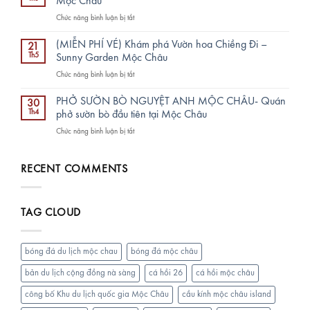
Mộc Châu
Lìn,
đẳng
ở
Chức năng bình luận bị tắt
Vân
cấp:
Là
Hồ
Chu
Ngà
đẹp
(MIỄN PHÍ VÉ) Khám phá Vườn hoa Chiềng Đi –
đáo
21
Valley
mê
Th5
Sunny Garden Mộc Châu
TRỌN
Café
man
TÂM,
ở
Chức năng bình luận bị tắt
&
trên
Chất
(MIỄN
BBQ
KDLQG
lượng
PHÍ
–
PHỞ SƯỜN BÒ NGUYỆT ANH MỘC CHÂU- Quán
Mộc
30
TRỌN
VÉ)
Điểm
Th4
phở sườn bò đầu tiên tại Mộc Châu
Châu
VẸN
Khám
Đến
ở
Chức năng bình luận bị tắt
phá
Chill
PHỞ
Vườn
Nhất
SƯỜN
hoa
Tại
BÒ
RECENT COMMENTS
Chiềng
Mộc
NGUYỆT
Đi
Châu
ANH
–
MỘC
Sunny
TAG CLOUD
CHÂU-
Garden
Quán
Mộc
phở
Châu
sườn
bóng đá du lịch mộc chau
bóng đá mộc châu
bò
đầu
bản du lịch cộng đồng nà sàng
cá hồi 26
cá hồi mộc châu
tiên
công bố Khu du lịch quốc gia Mộc Châu
cầu kính mộc châu island
tại
Mộc