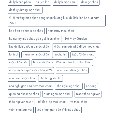
du lịch hủa phăn
du lịch lào
du lịch mộc châu
dê mộc châu
Châu
dê thùy dương mộc châu
Giải thưởng bình chọn công nhận thương hiệu du lịch tỉnh Sơn La năm
2023
hoa hậu bò sữa mộc châu
homestay mộc châu
homestay mộc châu gần gũi thiên nhiên
Hồ Mây Garden
khu du lịch quốc gia mộc châu
khách sạn gần phố đi bộ mộc châu
lỏi tươi
marathon mộc châu
mocha hill
Mộc Châu Island
mộc châu mộc
Ngày hội Du lịch Văn hóa Sơn La - Hủa Phăn
ngày hội hái quả mộc châu 2024
nhà hàng dê mộc châu
nhà hàng mộc châu
nhà hàng vân hồ
nhà nghỉ gần chợ đêm mộc châu
nhà nghỉ mộc châu
nà sàng
quán cà phê mộc châu
quán ngon mộc châu
resort thảo nguyên
thảo nguyên resort
tết độc lập mộc châu
vé mộc châu
vườn mận bản vặt
vườn mận gần cầu kính mộc châu