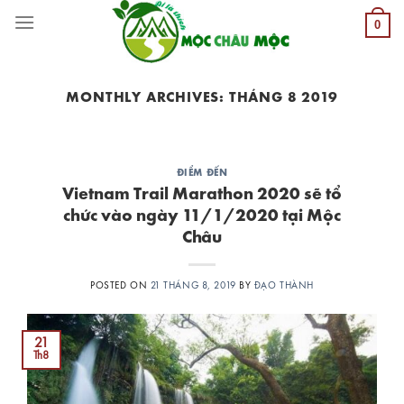
Skip
0
to
content
MONTHLY ARCHIVES:
THÁNG 8 2019
ĐIỂM ĐẾN
Vietnam Trail Marathon 2020 sẽ tổ
chức vào ngày 11/1/2020 tại Mộc
Châu
POSTED ON
21 THÁNG 8, 2019
BY
ĐẠO THÀNH
21
Th8