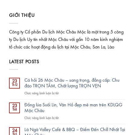
GIỚI THIỆU
Công ty Cổ phần Du lịch Mộc Châu Mộc là một trong 5 công
ty Du lịch Uy tín nhất Mộc Châu với gần 10 năm kinh nghiệm
tổ chức các hoạt động du lịch tại Mộc Châu, Sơn La, Lào
LATEST POSTS
Cá hồi 26 Mộc Châu – sang trọng, đẳng cấp: Chu
23
Th12
đáo TRỌN TÂM, Chất lượng TRỌN VẸN
ở
Chức năng bình luận bị tắt
Cá
hồi
Đồng lúa Suối Lìn, Vân Hồ đẹp mê man trên KDLQG
23
26
Th8
Mộc Châu
Mộc
ở
Chức năng bình luận bị tắt
Châu
Đồng
–
lúa
sang
Là Ngà Valley Café & BBQ – Điểm Đến Chill Nhất Tại
24
Suối
trọng,
Th5