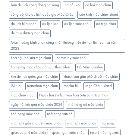
bò
đầu
bản du lịch cộng đồng nà sàng
cá hồi 26
cá hồi mộc châu
tiên
công bố Khu du lịch quốc gia Mộc Châu
cầu kính mộc châu island
tại
Mộc
du lịch hủa phăn
du lịch lào
du lịch mộc châu
dê mộc châu
Châu
dê thùy dương mộc châu
Giải thưởng bình chọn công nhận thương hiệu du lịch tỉnh Sơn La năm
2023
hoa hậu bò sữa mộc châu
homestay mộc châu
homestay mộc châu gần gũi thiên nhiên
Hồ Mây Garden
khu du lịch quốc gia mộc châu
khách sạn gần phố đi bộ mộc châu
lỏi tươi
marathon mộc châu
mocha hill
Mộc Châu Island
mộc châu mộc
Ngày hội Du lịch Văn hóa Sơn La - Hủa Phăn
ngày hội hái quả mộc châu 2024
nhà hàng dê mộc châu
nhà hàng mộc châu
nhà hàng vân hồ
nhà nghỉ gần chợ đêm mộc châu
nhà nghỉ mộc châu
nà sàng
quán cà phê mộc châu
quán ngon mộc châu
resort thảo nguyên