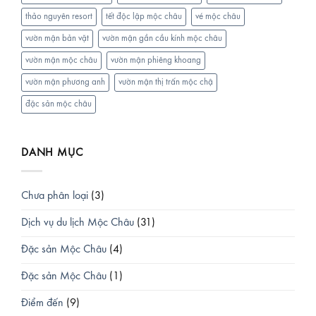
thảo nguyên resort
tết độc lập mộc châu
vé mộc châu
vườn mận bản vặt
vườn mận gần cầu kính mộc châu
vườn mận mộc châu
vườn mận phiêng khoang
vườn mận phương anh
vườn mận thị trấn mộc chậ
đặc sản mộc châu
DANH MỤC
Chưa phân loại
(3)
Dịch vụ du lịch Mộc Châu
(31)
Đặc sản Mộc Châu
(4)
Đặc sản Mộc Châu
(1)
Điểm đến
(9)