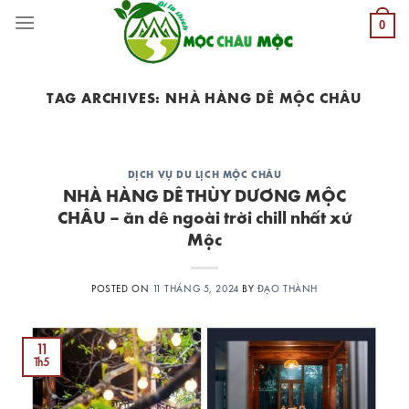
Skip
0
to
content
TAG ARCHIVES:
NHÀ HÀNG DÊ MỘC CHÂU
DỊCH VỤ DU LỊCH MỘC CHÂU
NHÀ HÀNG DÊ THÙY DƯƠNG MỘC
CHÂU – ăn dê ngoài trời chill nhất xứ
Mộc
POSTED ON
11 THÁNG 5, 2024
BY
ĐẠO THÀNH
11
Th5