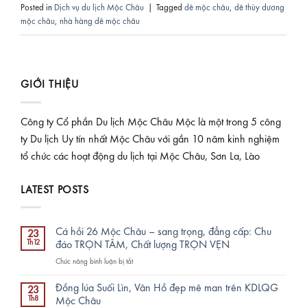
Posted in
Dịch vụ du lịch Mộc Châu
|
Tagged
dê mộc châu
,
dê thùy dương
mộc châu
,
nhà hàng dê mộc châu
GIỚI THIỆU
Công ty Cổ phần Du lịch Mộc Châu Mộc là một trong 5 công
ty Du lịch Uy tín nhất Mộc Châu với gần 10 năm kinh nghiệm
tổ chức các hoạt động du lịch tại Mộc Châu, Sơn La, Lào
LATEST POSTS
Cá hồi 26 Mộc Châu – sang trọng, đẳng cấp: Chu
23
Th12
đáo TRỌN TÂM, Chất lượng TRỌN VẸN
ở
Chức năng bình luận bị tắt
Cá
hồi
Đồng lúa Suối Lìn, Vân Hồ đẹp mê man trên KDLQG
23
26
Th8
Mộc Châu