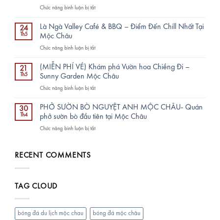
Mộc
ở
Chức năng bình luận bị tắt
Châu
Đồng
–
lúa
sang
Là Ngà Valley Café & BBQ – Điểm Đến Chill Nhất Tại
24
Suối
trọng,
Th5
Mộc Châu
Lìn,
đẳng
ở
Chức năng bình luận bị tắt
Vân
cấp:
Là
Hồ
Chu
Ngà
đẹp
(MIỄN PHÍ VÉ) Khám phá Vườn hoa Chiềng Đi –
đáo
21
Valley
mê
Th5
Sunny Garden Mộc Châu
TRỌN
Café
man
TÂM,
ở
Chức năng bình luận bị tắt
&
trên
Chất
(MIỄN
BBQ
KDLQG
lượng
PHÍ
–
PHỞ SƯỜN BÒ NGUYỆT ANH MỘC CHÂU- Quán
Mộc
30
TRỌN
VÉ)
Điểm
Th4
phở sườn bò đầu tiên tại Mộc Châu
Châu
VẸN
Khám
Đến
ở
Chức năng bình luận bị tắt
phá
Chill
PHỞ
Vườn
Nhất
SƯỜN
hoa
Tại
BÒ
RECENT COMMENTS
Chiềng
Mộc
NGUYỆT
Đi
Châu
ANH
–
MỘC
Sunny
TAG CLOUD
CHÂU-
Garden
Quán
Mộc
phở
Châu
sườn
bóng đá du lịch mộc chau
bóng đá mộc châu