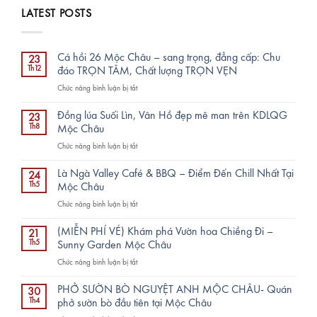
LATEST POSTS
Cá hồi 26 Mộc Châu – sang trọng, đẳng cấp: Chu
23
Th12
đáo TRỌN TÂM, Chất lượng TRỌN VẸN
ở
Chức năng bình luận bị tắt
Cá
hồi
Đồng lúa Suối Lìn, Vân Hồ đẹp mê man trên KDLQG
23
26
Th8
Mộc Châu
Mộc
ở
Chức năng bình luận bị tắt
Châu
Đồng
–
lúa
sang
Là Ngà Valley Café & BBQ – Điểm Đến Chill Nhất Tại
24
Suối
trọng,
Th5
Mộc Châu
Lìn,
đẳng
ở
Chức năng bình luận bị tắt
Vân
cấp:
Là
Hồ
Chu
Ngà
đẹp
(MIỄN PHÍ VÉ) Khám phá Vườn hoa Chiềng Đi –
đáo
21
Valley
mê
Th5
Sunny Garden Mộc Châu
TRỌN
Café
man
TÂM,
ở
Chức năng bình luận bị tắt
&
trên
Chất
(MIỄN
BBQ
KDLQG
lượng
PHÍ
–
PHỞ SƯỜN BÒ NGUYỆT ANH MỘC CHÂU- Quán
Mộc
30
TRỌN
VÉ)
Điểm
Th4
phở sườn bò đầu tiên tại Mộc Châu
Châu
VẸN
Khám
Đến