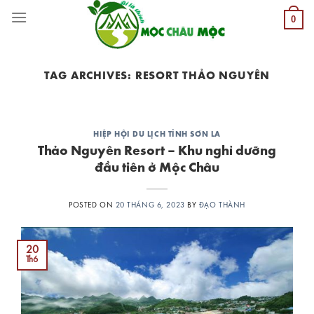
Skip
0
to
content
TAG ARCHIVES:
RESORT THẢO NGUYÊN
HIỆP HỘI DU LỊCH TỈNH SƠN LA
Thảo Nguyên Resort – Khu nghỉ dưỡng
đầu tiên ở Mộc Châu
POSTED ON
20 THÁNG 6, 2023
BY
ĐẠO THÀNH
20
Th6