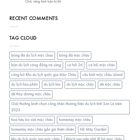
ở
Chức năng bình luận bị tắt
phá
Chill
PHỞ
Vườn
Nhất
SƯỜN
hoa
Tại
BÒ
RECENT COMMENTS
Chiềng
Mộc
NGUYỆT
Đi
Châu
ANH
–
MỘC
Sunny
TAG CLOUD
CHÂU-
Garden
Quán
Mộc
phở
Châu
sườn
bóng đá du lịch mộc chau
bóng đá mộc châu
bò
đầu
bản du lịch cộng đồng nà sàng
cá hồi 26
cá hồi mộc châu
tiên
công bố Khu du lịch quốc gia Mộc Châu
cầu kính mộc châu island
tại
Mộc
du lịch hủa phăn
du lịch lào
du lịch mộc châu
dê mộc châu
Châu
dê thùy dương mộc châu
Giải thưởng bình chọn công nhận thương hiệu du lịch tỉnh Sơn La năm
2023
hoa hậu bò sữa mộc châu
homestay mộc châu
homestay mộc châu gần gũi thiên nhiên
Hồ Mây Garden
khu du lịch quốc gia mộc châu
khách sạn gần phố đi bộ mộc châu