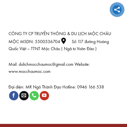
CÔNG TY CP TRUYỀN THÔNG & DU LỊCH MỘC CHÂU
MỘC MSDN: 5500536704
Số 117 đường Hoàng
Quốc Việt – TTNT Mộc Châu ( Ngã tư Vườn Đào )
Mail: dulichmocchaumoc@gmail.com Website:
www.mocchaumoc.com
Đại diện: MR Ngô Thành Đạo Hotline: 0946 166 538