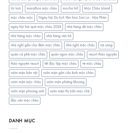
lỏi tươi
marathon mộc châu
mocha hill
Mộc Châu Island
mộc châu mộc
Ngày hội Du lịch Văn hóa Sơn La - Hủa Phăn
ngày hội hái quả mộc châu 2024
nhà hàng dê mộc châu
nhà hàng mộc châu
nhà hàng vân hồ
nhà nghỉ gần chợ đêm mộc châu
nhà nghỉ mộc châu
nà sàng
quán cà phê mộc châu
quán ngon mộc châu
resort thảo nguyên
thảo nguyên resort
tết độc lập mộc châu
vé mộc châu
vườn mận bản vặt
vườn mận gần cầu kính mộc châu
vườn mận mộc châu
vườn mận phiêng khoang
vườn mận phương anh
vườn mận thị trấn mộc chậ
đặc sản mộc châu
DANH MỤC