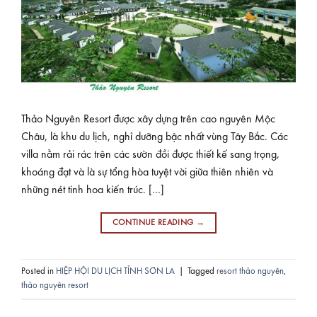
Thảo Nguyên Resort được xây dựng trên cao nguyên Mộc
Châu, là khu du lịch, nghỉ dưỡng bậc nhất vùng Tây Bắc. Các
villa nằm rải rác trên các sườn đồi được thiết kế sang trọng,
khoáng đạt và là sự tổng hòa tuyệt vời giữa thiên nhiên và
những nét tinh hoa kiến trúc. […]
CONTINUE READING
→
Posted in
HIỆP HỘI DU LỊCH TỈNH SƠN LA
|
Tagged
resort thảo nguyên
,
thảo nguyên resort