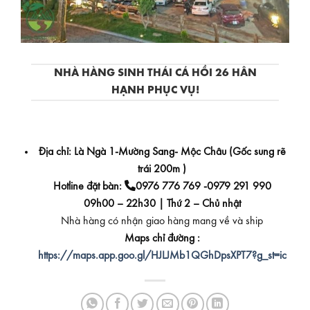
NHÀ HÀNG SINH THÁI CÁ HỒI 26 HÂN
HẠNH PHỤC VỤ!
Địa chỉ: Là Ngà 1-Mường Sang- Mộc Châu (Gốc sung rẽ
trái 200m )
Hotline đặt bàn:
0976 776 769 -0979 291 990
09h00 – 22h30 | Thứ 2 – Chủ nhật
Nhà hàng có nhận giao hàng mang về và ship
Maps chỉ đường :
https://maps.app.goo.gl/HJLJMb1QGhDpsXPT7?g_st=ic