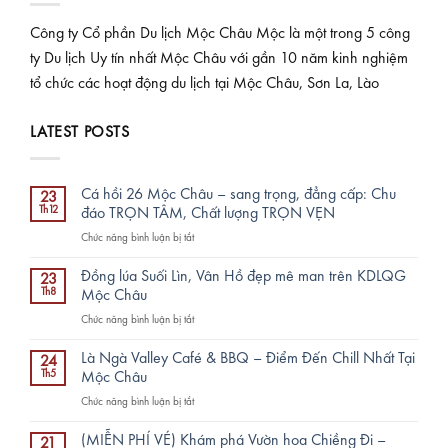
Công ty Cổ phần Du lịch Mộc Châu Mộc là một trong 5 công
ty Du lịch Uy tín nhất Mộc Châu với gần 10 năm kinh nghiệm
tổ chức các hoạt động du lịch tại Mộc Châu, Sơn La, Lào
LATEST POSTS
Cá hồi 26 Mộc Châu – sang trọng, đẳng cấp: Chu
23
Th12
đáo TRỌN TÂM, Chất lượng TRỌN VẸN
ở
Chức năng bình luận bị tắt
Cá
hồi
Đồng lúa Suối Lìn, Vân Hồ đẹp mê man trên KDLQG
23
26
Th8
Mộc Châu
Mộc
ở
Chức năng bình luận bị tắt
Châu
Đồng
–
lúa
sang
Là Ngà Valley Café & BBQ – Điểm Đến Chill Nhất Tại
24
Suối
trọng,
Th5
Mộc Châu
Lìn,
đẳng
ở
Chức năng bình luận bị tắt
Vân
cấp:
Là
Hồ
Chu
Ngà
đẹp
(MIỄN PHÍ VÉ) Khám phá Vườn hoa Chiềng Đi –
đáo
21