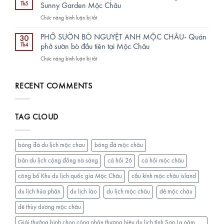
Valley
mê
Th5
Sunny Garden Mộc Châu
TRỌN
Café
man
TÂM,
ở
Chức năng bình luận bị tắt
&
trên
Chất
(MIỄN
BBQ
KDLQG
lượng
PHÍ
–
PHỞ SƯỜN BÒ NGUYỆT ANH MỘC CHÂU- Quán
Mộc
30
TRỌN
VÉ)
Điểm
Th4
phở sườn bò đầu tiên tại Mộc Châu
Châu
VẸN
Khám
Đến
ở
Chức năng bình luận bị tắt
phá
Chill
PHỞ
Vườn
Nhất
SƯỜN
hoa
Tại
BÒ
RECENT COMMENTS
Chiềng
Mộc
NGUYỆT
Đi
Châu
ANH
–
MỘC
Sunny
TAG CLOUD
CHÂU-
Garden
Quán
Mộc
phở
Châu
sườn
bóng đá du lịch mộc chau
bóng đá mộc châu
bò
đầu
bản du lịch cộng đồng nà sàng
cá hồi 26
cá hồi mộc châu
tiên
công bố Khu du lịch quốc gia Mộc Châu
cầu kính mộc châu island
tại
Mộc
du lịch hủa phăn
du lịch lào
du lịch mộc châu
dê mộc châu
Châu
dê thùy dương mộc châu
Giải thưởng bình chọn công nhận thương hiệu du lịch tỉnh Sơn La năm