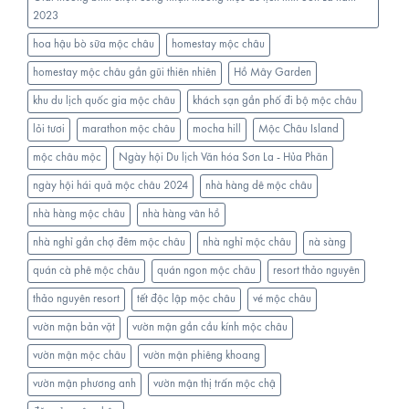
2023
hoa hậu bò sữa mộc châu
homestay mộc châu
homestay mộc châu gần gũi thiên nhiên
Hồ Mây Garden
khu du lịch quốc gia mộc châu
khách sạn gần phố đi bộ mộc châu
lỏi tươi
marathon mộc châu
mocha hill
Mộc Châu Island
mộc châu mộc
Ngày hội Du lịch Văn hóa Sơn La - Hủa Phăn
ngày hội hái quả mộc châu 2024
nhà hàng dê mộc châu
nhà hàng mộc châu
nhà hàng vân hồ
nhà nghỉ gần chợ đêm mộc châu
nhà nghỉ mộc châu
nà sàng
quán cà phê mộc châu
quán ngon mộc châu
resort thảo nguyên
thảo nguyên resort
tết độc lập mộc châu
vé mộc châu
vườn mận bản vặt
vườn mận gần cầu kính mộc châu
vườn mận mộc châu
vườn mận phiêng khoang
vườn mận phương anh
vườn mận thị trấn mộc chậ