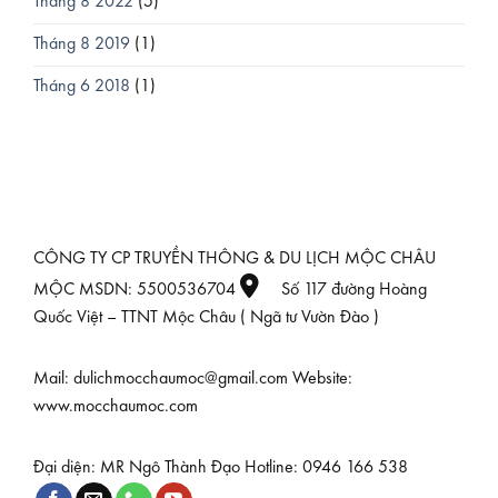
Tháng 8 2022
(5)
Tháng 8 2019
(1)
Tháng 6 2018
(1)
CÔNG TY CP TRUYỀN THÔNG & DU LỊCH MỘC CHÂU
MỘC MSDN: 5500536704
Số 117 đường Hoàng
Quốc Việt – TTNT Mộc Châu ( Ngã tư Vườn Đào )
Mail: dulichmocchaumoc@gmail.com Website:
www.mocchaumoc.com
Đại diện: MR Ngô Thành Đạo Hotline: 0946 166 538