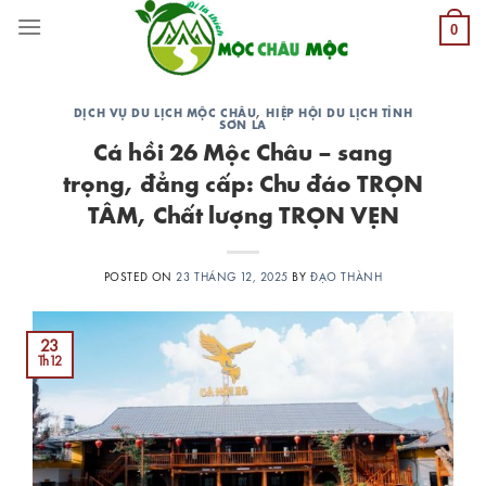
Skip
0
to
content
DỊCH VỤ DU LỊCH MỘC CHÂU
,
HIỆP HỘI DU LỊCH TỈNH
SƠN LA
Cá hồi 26 Mộc Châu – sang
trọng, đẳng cấp: Chu đáo TRỌN
TÂM, Chất lượng TRỌN VẸN
POSTED ON
23 THÁNG 12, 2025
BY
ĐẠO THÀNH
23
Th12