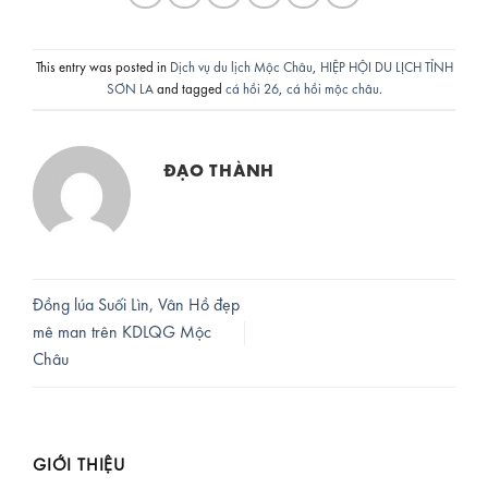
This entry was posted in
Dịch vụ du lịch Mộc Châu
,
HIỆP HỘI DU LỊCH TỈNH
SƠN LA
and tagged
cá hồi 26
,
cá hồi mộc châu
.
ĐẠO THÀNH
Đồng lúa Suối Lìn, Vân Hồ đẹp
mê man trên KDLQG Mộc
Châu
GIỚI THIỆU