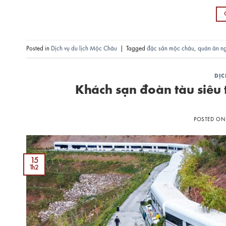
Posted in
Dịch vụ du lịch Mộc Châu
|
Tagged
đặc sản mộc châu
,
quán ăn n
DỊC
Khách sạn đoàn tàu siêu 
POSTED O
15
Th2