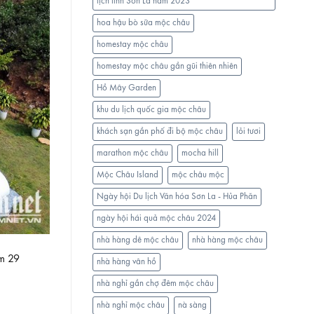
lịch tỉnh Sơn La năm 2023
hoa hậu bò sữa mộc châu
homestay mộc châu
homestay mộc châu gần gũi thiên nhiên
Hồ Mây Garden
khu du lịch quốc gia mộc châu
khách sạn gần phố đi bộ mộc châu
lỏi tươi
marathon mộc châu
mocha hill
Mộc Châu Island
mộc châu mộc
Ngày hội Du lịch Văn hóa Sơn La - Hủa Phăn
ngày hội hái quả mộc châu 2024
nhà hàng dê mộc châu
nhà hàng mộc châu
ồm 29
nhà hàng vân hồ
nhà nghỉ gần chợ đêm mộc châu
nhà nghỉ mộc châu
nà sàng