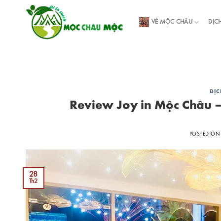
Skip
to
VÉ MỘC CHÂU
DỊC
content
DỊC
Review Joy in Mộc Châu –
POSTED O
28
Th2