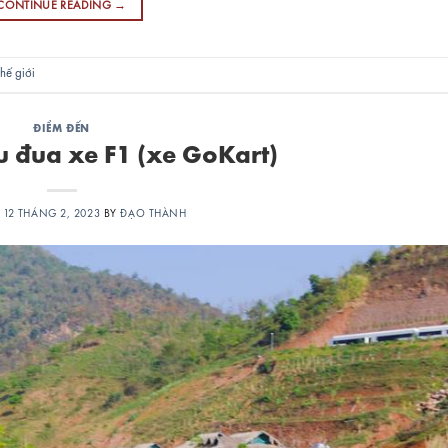
CONTINUE READING
→
hế giới
ĐIỂM ĐẾN
 đua xe F1 (xe GoKart)
N
12 THÁNG 2, 2023
BY
ĐẠO THÀNH