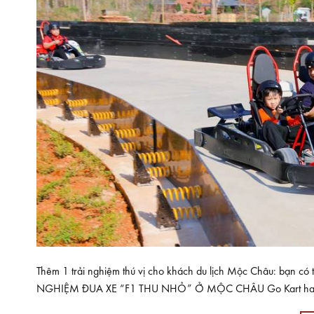
Thêm 1 trải nghiệm thú vị cho khách du lịch Mộc Châu: bạn có t
NGHIỆM ĐUA XE “F1 THU NHỎ” Ở MỘC CHÂU Go Kart hay còn đ