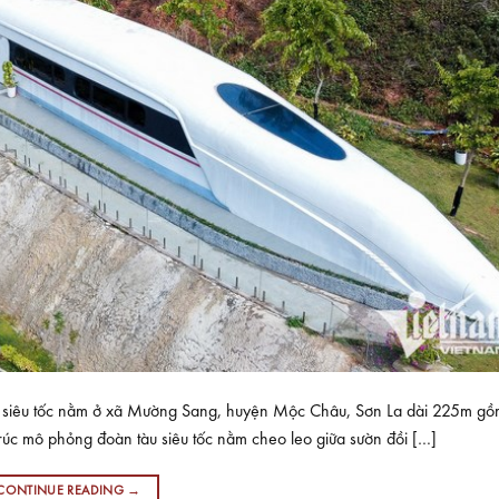
u siêu tốc nằm ở xã Mường Sang, huyện Mộc Châu, Sơn La dài 225m g
rúc mô phỏng đoàn tàu siêu tốc nằm cheo leo giữa sườn đồi […]
CONTINUE READING
→