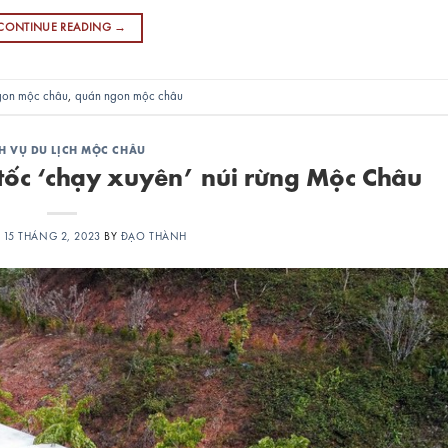
CONTINUE READING
→
gon mộc châu
,
quán ngon mộc châu
H VỤ DU LỊCH MỘC CHÂU
tốc ‘chạy xuyên’ núi rừng Mộc Châu
N
15 THÁNG 2, 2023
BY
ĐẠO THÀNH