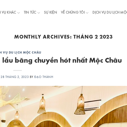
H VỤ KHÁC
TIN TỨC
SỰ KIỆN
VỀ CHÚNG TÔI
DỊCH VỤ DU LỊCH M
MONTHLY ARCHIVES:
THÁNG 2 2023
H VỤ DU LỊCH MỘC CHÂU
 lẩu băng chuyền hót nhất Mộc Châu
N
28 THÁNG 2, 2023
BY
ĐẠO THÀNH