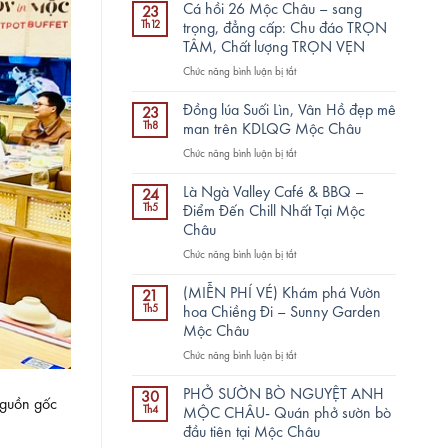
Cá hồi 26 Mộc Châu – sang
23
Th12
trọng, đẳng cấp: Chu đáo TRỌN
TÂM, Chất lượng TRỌN VẸN
ở
Chức năng bình luận bị tắt
Cá
hồi
Đồng lúa Suối Lìn, Vân Hồ đẹp mê
23
26
Th8
man trên KDLQG Mộc Châu
Mộc
ở
Chức năng bình luận bị tắt
Châu
Đồng
–
lúa
sang
Là Ngà Valley Café & BBQ –
24
Suối
trọng,
Th5
Điểm Đến Chill Nhất Tại Mộc
Lìn,
đẳng
Châu
Vân
cấp:
ở
Chức năng bình luận bị tắt
Hồ
Chu
Là
đẹp
đáo
Ngà
mê
(MIỄN PHÍ VÉ) Khám phá Vườn
TRỌN
21
Valley
man
Th5
TÂM,
hoa Chiềng Đi – Sunny Garden
Café
trên
Chất
Mộc Châu
&
KDLQG
lượng
ở
Chức năng bình luận bị tắt
BBQ
Mộc
TRỌN
(MIỄN
–
Châu
VẸN
PHÍ
Điểm
PHỞ SƯỜN BÒ NGUYỆT ANH
30
nguồn gốc
VÉ)
Đến
Th4
MỘC CHÂU- Quán phở sườn bò
Khám
Chill
đầu tiên tại Mộc Châu
phá
Nhất