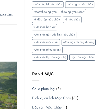
quán cà phê mộc châu
quán ngon mộc châu
resort thảo nguyên
thảo nguyên resort
Mộc Châu
tết độc lập mộc châu
vé mộc châu
vườn mận bản vặt
vườn mận gần cầu kính mộc châu
vườn mận mộc châu
vườn mận phiêng khoang
vườn mận phương anh
vườn mận thị trấn mộc chậ
đặc sản mộc châu
DANH MỤC
Chưa phân loại
(3)
Dịch vụ du lịch Mộc Châu
(31)
Đặc sản Mộc Châu
(1)