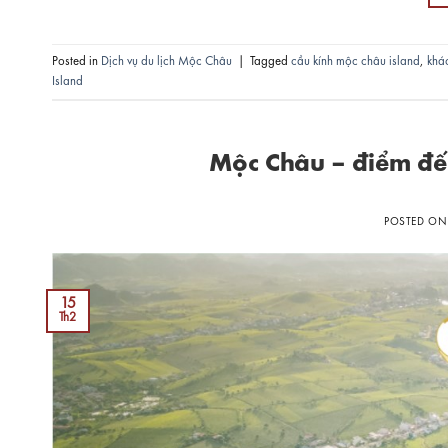
Posted in
Dịch vụ du lịch Mộc Châu
|
Tagged
cầu kính mộc châu island
,
khá
Island
Mộc Châu – điểm đến
POSTED O
15
Th2