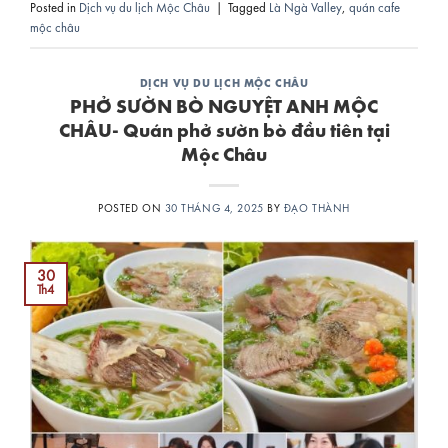
Posted in
Dịch vụ du lịch Mộc Châu
|
Tagged
Là Ngà Valley
,
quán cafe
mộc châu
DỊCH VỤ DU LỊCH MỘC CHÂU
PHỞ SƯỜN BÒ NGUYỆT ANH MỘC
CHÂU- Quán phở sườn bò đầu tiên tại
Mộc Châu
POSTED ON
30 THÁNG 4, 2025
BY
ĐẠO THÀNH
30
Th4