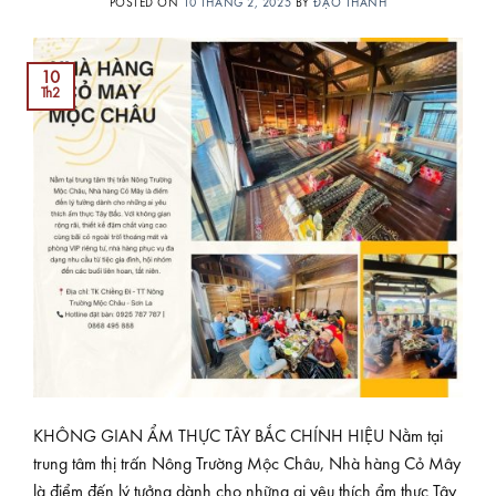
POSTED ON
10 THÁNG 2, 2025
BY
ĐẠO THÀNH
10
Th2
KHÔNG GIAN ẨM THỰC TÂY BẮC CHÍNH HIỆU Nằm tại
trung tâm thị trấn Nông Trường Mộc Châu, Nhà hàng Cỏ Mây
là điểm đến lý tưởng dành cho những ai yêu thích ẩm thực Tây