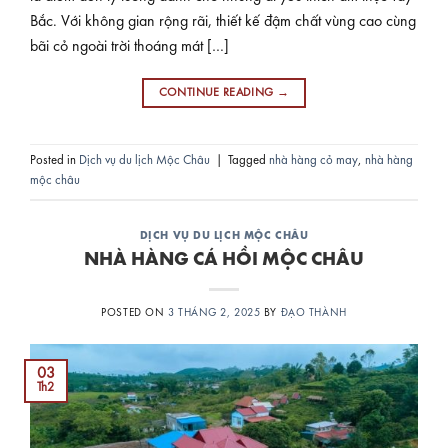
Bắc. Với không gian rộng rãi, thiết kế đậm chất vùng cao cùng
bãi cỏ ngoài trời thoáng mát […]
CONTINUE READING
→
Posted in
Dịch vụ du lịch Mộc Châu
|
Tagged
nhà hàng cỏ may
,
nhà hàng
mộc châu
DỊCH VỤ DU LỊCH MỘC CHÂU
NHÀ HÀNG CÁ HỒI MỘC CHÂU
POSTED ON
3 THÁNG 2, 2025
BY
ĐẠO THÀNH
03
Th2