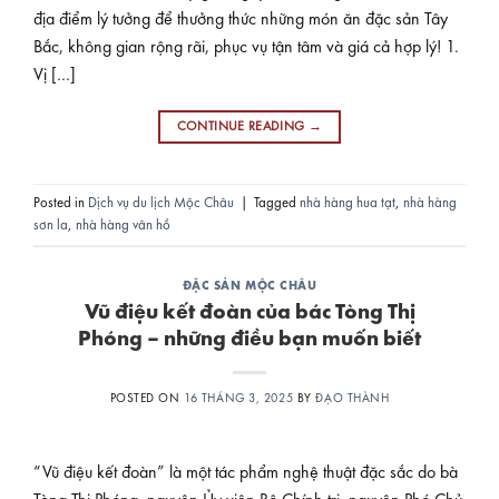
địa điểm lý tưởng để thưởng thức những món ăn đặc sản Tây
Bắc, không gian rộng rãi, phục vụ tận tâm và giá cả hợp lý! 1.
Vị […]
CONTINUE READING
→
Posted in
Dịch vụ du lịch Mộc Châu
|
Tagged
nhà hàng hua tạt
,
nhà hàng
sơn la
,
nhà hàng vân hồ
ĐẶC SẢN MỘC CHÂU
Vũ điệu kết đoàn của bác Tòng Thị
Phóng – những điều bạn muốn biết
POSTED ON
16 THÁNG 3, 2025
BY
ĐẠO THÀNH
“Vũ điệu kết đoàn” là một tác phẩm nghệ thuật đặc sắc do bà