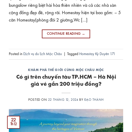
bungalow riêng biệt hài hòa thiên nhiên và cả các nhà sàn
cộng đồng đẹp đẽ, rộng rãi. Homestay hiện tại bao gồm: – 5
căn Homestay(phòng đôi 2 giường,Wc […]
CONTINUE READING
→
Posted in
Dịch vụ du lịch Mộc Châu
|
Tagged
Homestay Kỳ Duyên 171
KHÁM PHÁ THẾ GIỚI CÙNG MỘC CHÂU MỘC
Có gì trên chuyến tàu TP.HCM – Hà Nội
giá vé gần 200 triệu đồng?
POSTED ON
22 THÁNG 12, 2024
BY
ĐẠO THÀNH
22
Th12