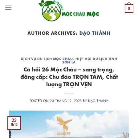
Skip
0
to
content
AUTHOR ARCHIVES:
ĐẠO THÀNH
DỊCH VỤ DU LỊCH MỘC CHÂU
,
HIỆP HỘI DU LỊCH TỈNH
SƠN LA
Cá hồi 26 Mộc Châu – sang trọng,
đẳng cấp: Chu đáo TRỌN TÂM, Chất
lượng TRỌN VẸN
POSTED ON
23 THÁNG 12, 2025
BY
ĐẠO THÀNH
23
Th12