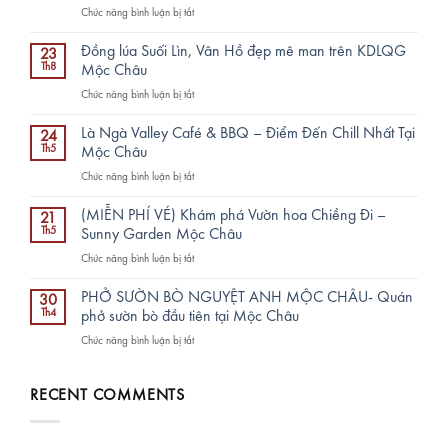
ở
Chức năng bình luận bị tắt
Cá
hồi
Đồng lúa Suối Lìn, Vân Hồ đẹp mê man trên KDLQG
23
26
Th8
Mộc Châu
Mộc
ở
Chức năng bình luận bị tắt
Châu
Đồng
–
lúa
sang
Là Ngà Valley Café & BBQ – Điểm Đến Chill Nhất Tại
24
Suối
trọng,
Th5
Mộc Châu
Lìn,
đẳng
ở
Chức năng bình luận bị tắt
Vân
cấp:
Là
Hồ
Chu
Ngà
đẹp
(MIỄN PHÍ VÉ) Khám phá Vườn hoa Chiềng Đi –
đáo
21
Valley
mê
Th5
Sunny Garden Mộc Châu
TRỌN
Café
man
TÂM,
ở
Chức năng bình luận bị tắt
&
trên
Chất
(MIỄN
BBQ
KDLQG
lượng
PHÍ
–
PHỞ SƯỜN BÒ NGUYỆT ANH MỘC CHÂU- Quán
Mộc
30
TRỌN
VÉ)
Điểm
Th4
phở sườn bò đầu tiên tại Mộc Châu
Châu
VẸN
Khám
Đến
ở
Chức năng bình luận bị tắt
phá
Chill
PHỞ
Vườn
Nhất
SƯỜN
hoa
Tại
BÒ
RECENT COMMENTS
Chiềng
Mộc
NGUYỆT
Đi
Châu
ANH
–
MỘC
Sunny