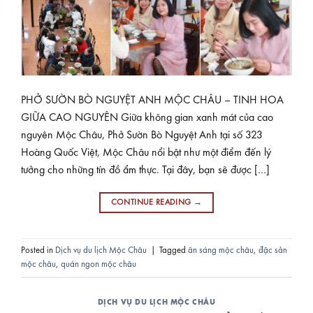
PHỞ SƯỜN BÒ NGUYỆT ANH MỘC CHÂU – TINH HOA
GIỮA CAO NGUYÊN Giữa không gian xanh mát của cao
nguyên Mộc Châu, Phở Sườn Bò Nguyệt Anh tại số 323
Hoàng Quốc Việt, Mộc Châu nổi bật như một điểm đến lý
tưởng cho những tín đồ ẩm thực. Tại đây, bạn sẽ được […]
CONTINUE READING
→
Posted in
Dịch vụ du lịch Mộc Châu
|
Tagged
ăn sáng mộc châu
,
đặc sản
mộc châu
,
quán ngon mộc châu
DỊCH VỤ DU LỊCH MỘC CHÂU