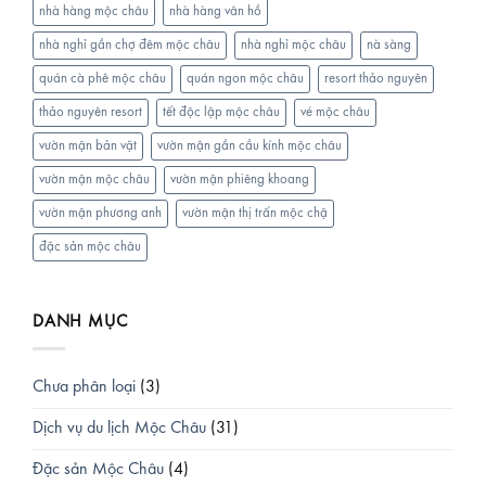
nhà hàng mộc châu
nhà hàng vân hồ
nhà nghỉ gần chợ đêm mộc châu
nhà nghỉ mộc châu
nà sàng
quán cà phê mộc châu
quán ngon mộc châu
resort thảo nguyên
thảo nguyên resort
tết độc lập mộc châu
vé mộc châu
vườn mận bản vặt
vườn mận gần cầu kính mộc châu
vườn mận mộc châu
vườn mận phiêng khoang
vườn mận phương anh
vườn mận thị trấn mộc chậ
đặc sản mộc châu
DANH MỤC
Chưa phân loại
(3)
Dịch vụ du lịch Mộc Châu
(31)
Đặc sản Mộc Châu
(4)