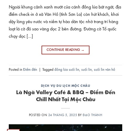
Ngoài khung cảnh xanh mướt của cánh đồng lúa bát ngát, địa
điểm check-in ở xã Vân Hồ (tỉnh Sơn La) còn hút khách, khơi
dậy lòng yêu nước và niềm tự hào dân tộc nhờ trang trí hàng
loạt lá cờ đỏ sao vàng dọc 2 bên đường. Đường cờ Tổ quốc
chạy dọc […]
CONTINUE READING
→
Posted in
Điểm đến
|
Tagged
đồng lúa suối lìn
,
suối lìn
,
suối lìn vân hồ
DỊCH VỤ DU LỊCH MỘC CHÂU
Là Ngà Valley Café & BBQ – Điểm Đến
Chill Nhất Tại Mộc Châu
POSTED ON
24 THÁNG 5, 2025
BY
ĐẠO THÀNH