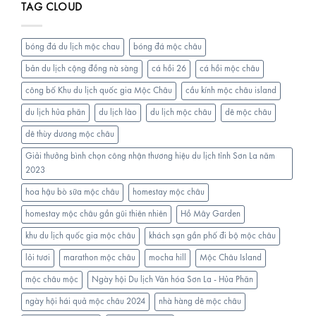
TAG CLOUD
CHÂU-
Garden
Quán
Mộc
phở
Châu
sườn
bóng đá du lịch mộc chau
bóng đá mộc châu
bò
đầu
bản du lịch cộng đồng nà sàng
cá hồi 26
cá hồi mộc châu
tiên
công bố Khu du lịch quốc gia Mộc Châu
cầu kính mộc châu island
tại
Mộc
du lịch hủa phăn
du lịch lào
du lịch mộc châu
dê mộc châu
Châu
dê thùy dương mộc châu
Giải thưởng bình chọn công nhận thương hiệu du lịch tỉnh Sơn La năm
2023
hoa hậu bò sữa mộc châu
homestay mộc châu
homestay mộc châu gần gũi thiên nhiên
Hồ Mây Garden
khu du lịch quốc gia mộc châu
khách sạn gần phố đi bộ mộc châu
lỏi tươi
marathon mộc châu
mocha hill
Mộc Châu Island
mộc châu mộc
Ngày hội Du lịch Văn hóa Sơn La - Hủa Phăn
ngày hội hái quả mộc châu 2024
nhà hàng dê mộc châu