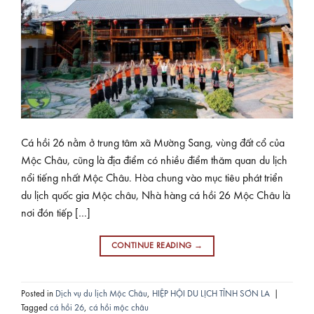
Cá hồi 26 nằm ở trung tâm xã Mường Sang, vùng đất cổ của
Mộc Châu, cũng là địa điểm có nhiều điểm thăm quan du lịch
nổi tiếng nhất Mộc Châu. Hòa chung vào mục tiêu phát triển
du lịch quốc gia Mộc châu, Nhà hàng cá hồi 26 Mộc Châu là
nơi đón tiếp […]
CONTINUE READING
→
Posted in
Dịch vụ du lịch Mộc Châu
,
HIỆP HỘI DU LỊCH TỈNH SƠN LA
|
Tagged
cá hồi 26
,
cá hồi mộc châu