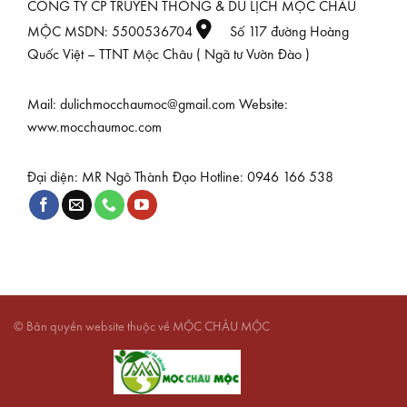
CÔNG TY CP TRUYỀN THÔNG & DU LỊCH MỘC CHÂU
MỘC MSDN: 5500536704
Số 117 đường Hoàng
Quốc Việt – TTNT Mộc Châu ( Ngã tư Vườn Đào )
Mail: dulichmocchaumoc@gmail.com Website:
www.mocchaumoc.com
Đại diện: MR Ngô Thành Đạo Hotline: 0946 166 538
© Bản quyền website thuộc về MỘC CHÂU MỘC