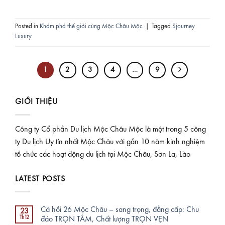
Posted in
Khám phá thế giới cùng Mộc Châu Mộc
|
Tagged
Sjourney
Luxury
1
2
3
4
…
9
GIỚI THIỆU
Công ty Cổ phần Du lịch Mộc Châu Mộc là một trong 5 công
ty Du lịch Uy tín nhất Mộc Châu với gần 10 năm kinh nghiệm
tổ chức các hoạt động du lịch tại Mộc Châu, Sơn La, Lào
LATEST POSTS
Cá hồi 26 Mộc Châu – sang trọng, đẳng cấp: Chu
23
Th12
đáo TRỌN TÂM, Chất lượng TRỌN VẸN