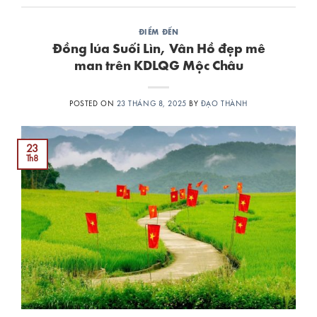
ĐIỂM ĐẾN
Đồng lúa Suối Lìn, Vân Hồ đẹp mê
man trên KDLQG Mộc Châu
POSTED ON
23 THÁNG 8, 2025
BY
ĐẠO THÀNH
23
Th8