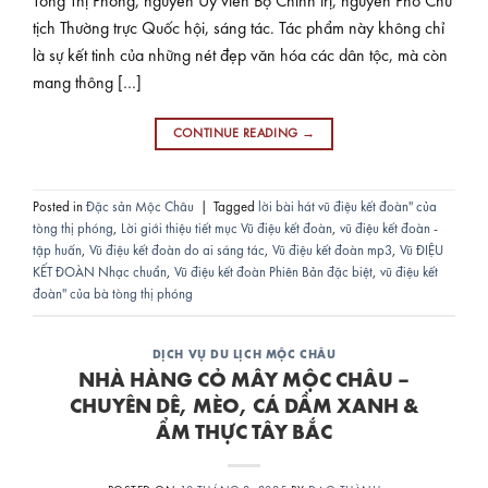
Tòng Thị Phóng, nguyên Ủy viên Bộ Chính trị, nguyên Phó Chủ
tịch Thường trực Quốc hội, sáng tác. Tác phẩm này không chỉ
là sự kết tinh của những nét đẹp văn hóa các dân tộc, mà còn
mang thông […]
CONTINUE READING
→
Posted in
Đặc sản Mộc Châu
|
Tagged
lời bài hát vũ điệu kết đoàn'' của
tòng thị phóng
,
Lời giới thiệu tiết mục Vũ điệu kết đoàn
,
vũ điệu kết đoàn -
tập huấn
,
Vũ điệu kết đoàn do ai sáng tác
,
Vũ điệu kết đoàn mp3
,
Vũ ĐIỆU
KẾT ĐOÀN Nhạc chuẩn
,
Vũ điệu kết đoàn Phiên Bản đặc biệt
,
vũ điệu kết
đoàn'' của bà tòng thị phóng
DỊCH VỤ DU LỊCH MỘC CHÂU
NHÀ HÀNG CỎ MÂY MỘC CHÂU –
CHUYÊN DÊ, MÈO, CÁ DẦM XANH &
ẨM THỰC TÂY BẮC