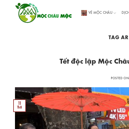
Skip
to
VÉ MỘC CHÂU
DỊC
content
TAG AR
Tết độc lập Mộc Châ
POSTED O
11
Th8