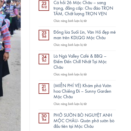
Cá hồi 26 Mộc Châu – sang
23
Th12
trọng, đẳng cấp: Chu đáo TRỌN
TÂM, Chất lượng TRỌN VẸN
ở
Chức năng bình luận bị tắt
Cá
hồi
Đồng lúa Suối Lìn, Vân Hồ đẹp mê
23
26
Th8
man trên KDLQG Mộc Châu
Mộc
ở
Chức năng bình luận bị tắt
Châu
Đồng
–
lúa
sang
Là Ngà Valley Café & BBQ –
24
Suối
trọng,
Th5
Điểm Đến Chill Nhất Tại Mộc
Lìn,
đẳng
Châu
Vân
cấp:
ở
Chức năng bình luận bị tắt
Hồ
Chu
Là
đẹp
đáo
Ngà
mê
(MIỄN PHÍ VÉ) Khám phá Vườn
TRỌN
21
Valley
man
Th5
TÂM,
hoa Chiềng Đi – Sunny Garden
Café
trên
Chất
Mộc Châu
&
KDLQG
lượng
ở
Chức năng bình luận bị tắt
BBQ
Mộc
TRỌN
(MIỄN
–
Châu
VẸN
PHÍ
Điểm
PHỞ SƯỜN BÒ NGUYỆT ANH
30
VÉ)
Đến
Th4
MỘC CHÂU- Quán phở sườn bò
Khám
Chill
đầu tiên tại Mộc Châu
phá
Nhất