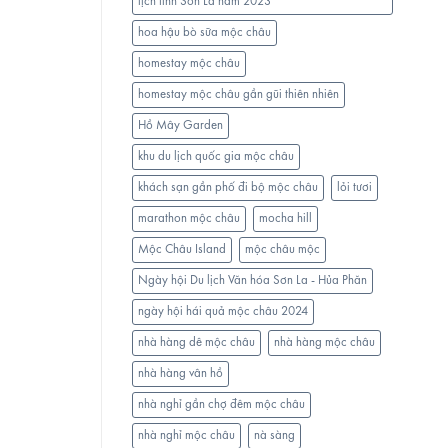
lịch tỉnh Sơn La năm 2023
hoa hậu bò sữa mộc châu
homestay mộc châu
homestay mộc châu gần gũi thiên nhiên
Hồ Mây Garden
khu du lịch quốc gia mộc châu
khách sạn gần phố đi bộ mộc châu
lỏi tươi
marathon mộc châu
mocha hill
Mộc Châu Island
mộc châu mộc
Ngày hội Du lịch Văn hóa Sơn La - Hủa Phăn
ngày hội hái quả mộc châu 2024
nhà hàng dê mộc châu
nhà hàng mộc châu
nhà hàng vân hồ
nhà nghỉ gần chợ đêm mộc châu
nhà nghỉ mộc châu
nà sàng