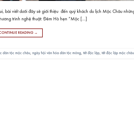
bài viết dưới đây sẽ giới thiệu đến quý khách du lịch Mộc Châu những
. Chương trình nghệ thuật: Đêm Hò hẹn “Mộc […]
CONTINUE READING
→
ác dân tộc mộc châu
,
ngày hội văn hóa dân tộc mông
,
tết độc lập
,
tết độc lập mộc châu