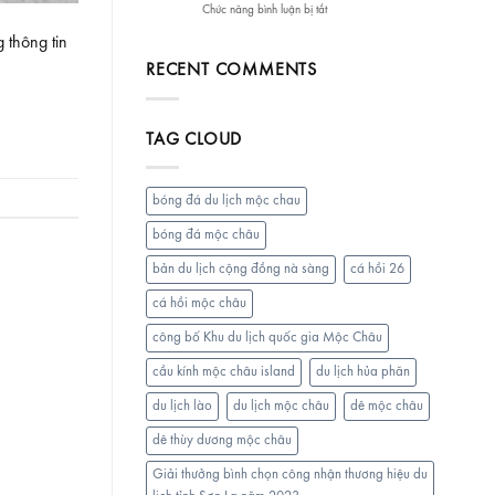
ở
Chức năng bình luận bị tắt
Vườn
Tại
PHỞ
hoa
Mộc
 thông tin
SƯỜN
Chiềng
Châu
BÒ
Đi
RECENT COMMENTS
NGUYỆT
–
ANH
Sunny
MỘC
Garden
TAG CLOUD
CHÂU-
Mộc
Quán
Châu
phở
sườn
bóng đá du lịch mộc chau
bò
đầu
bóng đá mộc châu
tiên
bản du lịch cộng đồng nà sàng
cá hồi 26
tại
Mộc
cá hồi mộc châu
Châu
công bố Khu du lịch quốc gia Mộc Châu
cầu kính mộc châu island
du lịch hủa phăn
du lịch lào
du lịch mộc châu
dê mộc châu
dê thùy dương mộc châu
Giải thưởng bình chọn công nhận thương hiệu du