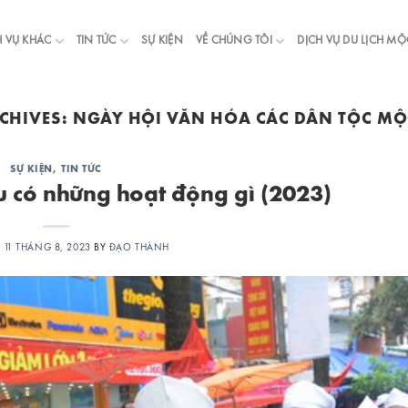
H VỤ KHÁC
TIN TỨC
SỰ KIỆN
VỀ CHÚNG TÔI
DỊCH VỤ DU LỊCH M
CHIVES:
NGÀY HỘI VĂN HÓA CÁC DÂN TỘC MỘ
SỰ KIỆN
,
TIN TỨC
u có những hoạt động gì (2023)
N
11 THÁNG 8, 2023
BY
ĐẠO THÀNH