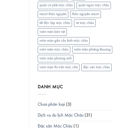
quán cà phê mộc châu
quán ngon mộc châu
resort thảo nguyên
thảo nguyên resort
tết độc lập mộc châu
vé mộc châu
vườn mận bản vặt
vườn mận gần cầu kính mộc châu
vườn mận mộc châu
vườn mận phiêng khoang
vườn mận phương anh
vườn mận thị trấn mộc chậ
đặc sản mộc châu
DANH MỤC
Chưa phân loại
(3)
Dịch vụ du lịch Mộc Châu
(31)
Đặc sản Mộc Châu
(1)