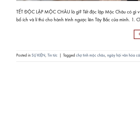
TẾT ĐỘC LẬP MỘC CHÂU là gì? Tết độc lập Mộc Châu có gì vui, 
bổ ích và lí thú cho hành trình ngược lên Tây Bắc của mình. 1
Posted in
SỰ KIỆN
,
Tin tức
|
Tagged
chợ tình mộc châu
,
ngày hội văn hóa c