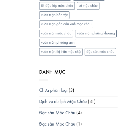
tết độc lập mộc châu
vé mộc châu
vườn mận bản vặt
vườn mận gần cầu kính mộc châu
vườn mận mộc châu
vườn mận phiêng khoang
vườn mận phương anh
vườn mận thị trấn mộc chậ
đặc sản mộc châu
DANH MỤC
Chưa phân loại
(3)
Dịch vụ du lịch Mộc Châu
(31)
Đặc sản Mộc Châu
(4)
Đặc sản Mộc Châu
(1)