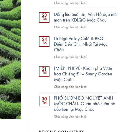
ở
Chức năng bình luận bị tắt
Cá
hồi
Đồng lúa Suối Lìn, Vân Hồ đẹp mê
23
26
Th8
man trên KDLQG Mộc Châu
Mộc
ở
Chức năng bình luận bị tắt
Châu
Đồng
–
lúa
sang
Là Ngà Valley Café & BBQ –
24
Suối
trọng,
Th5
Điểm Đến Chill Nhất Tại Mộc
Lìn,
đẳng
Châu
Vân
cấp:
ở
Chức năng bình luận bị tắt
Hồ
Chu
Là
đẹp
đáo
Ngà
mê
(MIỄN PHÍ VÉ) Khám phá Vườn
TRỌN
21
Valley
man
Th5
TÂM,
hoa Chiềng Đi – Sunny Garden
Café
trên
Chất
Mộc Châu
&
KDLQG
lượng
ở
Chức năng bình luận bị tắt
BBQ
Mộc
TRỌN
(MIỄN
–
Châu
VẸN
PHÍ
Điểm
PHỞ SƯỜN BÒ NGUYỆT ANH
30
VÉ)
Đến
Th4
MỘC CHÂU- Quán phở sườn bò
Khám
Chill
đầu tiên tại Mộc Châu
phá
Nhất
ở
Chức năng bình luận bị tắt
Vườn
Tại
PHỞ
hoa
Mộc
SƯỜN
Chiềng
Châu
BÒ
Đi