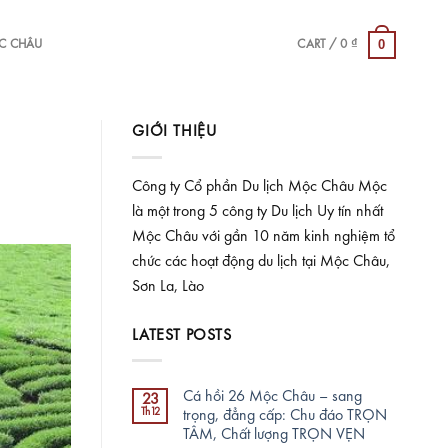
0
ỘC CHÂU
CART /
0
₫
GIỚI THIỆU
Công ty Cổ phần Du lịch Mộc Châu Mộc
là một trong 5 công ty Du lịch Uy tín nhất
Mộc Châu với gần 10 năm kinh nghiệm tổ
chức các hoạt động du lịch tại Mộc Châu,
Sơn La, Lào
LATEST POSTS
Cá hồi 26 Mộc Châu – sang
23
Th12
trọng, đẳng cấp: Chu đáo TRỌN
TÂM, Chất lượng TRỌN VẸN