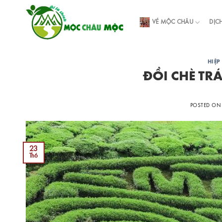
Skip
to
VÉ MỘC CHÂU
DỊC
content
HIỆP
ĐỒI CHÈ TR
POSTED O
23
Th6