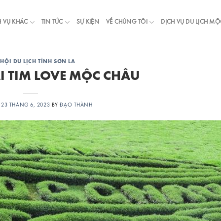
H VỤ KHÁC
TIN TỨC
SỰ KIỆN
VỀ CHÚNG TÔI
DỊCH VỤ DU LỊCH M
 HỘI DU LỊCH TỈNH SƠN LA
ÁI TIM LOVE MỘC CHÂU
N
23 THÁNG 6, 2023
BY
ĐẠO THÀNH