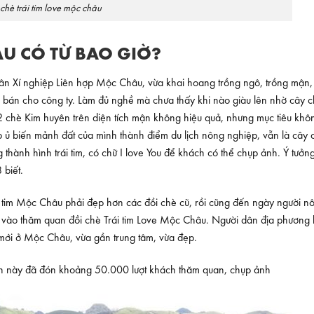
 chè trái tim love mộc châu
ÂU CÓ TỪ BAO GIỜ?
 Xí nghiệp Liên hợp Mộc Châu, vừa khai hoang trồng ngô, trồng mận,
bán cho công ty. Làm đủ nghề mà chưa thấy khi nào giàu lên nhờ cây 
m2 chè Kim huyên trên diện tích mận không hiệu quả, nhưng mục tiêu khô
 ủ biến mảnh đất của mình thành điểm du lịch nông nghiệp, vẫn là cây 
nh hình trái tim, có chữ I love You để khách có thể chụp ảnh. Ý tưởng
 biết.
i tim Mộc Châu phải đẹp hơn các đồi chè cũ, rồi cũng đến ngày người n
ào thăm quan đồi chè Trái tim Love Mộc Châu. Người dân địa phương h
im mới ở Mộc Châu, vừa gần trung tâm, vừa đẹp.
n này đã đón khoảng 50.000 lượt khách thăm quan, chụp ảnh