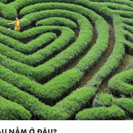
HÂU NẰM Ở ĐÂU?