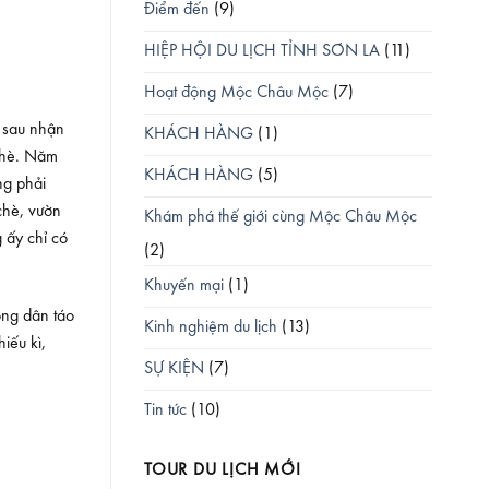
Điểm đến
(9)
HIỆP HỘI DU LỊCH TỈNH SƠN LA
(11)
Hoạt động Mộc Châu Mộc
(7)
 sau nhận
KHÁCH HÀNG
(1)
chè. Năm
KHÁCH HÀNG
(5)
ng phải
chè, vườn
Khám phá thế giới cùng Mộc Châu Mộc
 ấy chỉ có
(2)
Khuyến mại
(1)
ông dân táo
Kinh nghiệm du lịch
(13)
iếu kì,
SỰ KIỆN
(7)
Tin tức
(10)
TOUR DU LỊCH MỚI