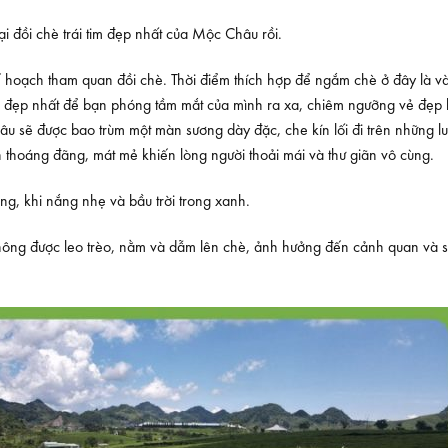
i đồi chè trái tim đẹp nhất của Mộc Châu rồi.
 hoạch tham quan đồi chè. Thời điểm thích hợp để ngắm chè ở đây là v
ểm đẹp nhất để bạn phóng tầm mắt của mình ra xa, chiêm ngưỡng vẻ đẹp 
âu sẽ được bao trùm một màn sương dày đặc, che kín lối đi trên những l
an thoáng đãng, mát mẻ khiến lòng người thoải mái và thư giãn vô cùng.
g, khi nắng nhẹ và bầu trời trong xanh.
không được leo trèo, nằm và dẫm lên chè, ảnh hưởng đến cảnh quan và sự