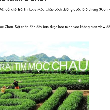
a Kế) đồi chè Trái tim Love Mộc Châu cách đường quốc lộ 6 chừng 300m
Mộc Châu. Đặt chân đến đây bạn được hòa mình vào không gian view đ