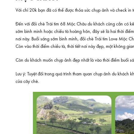
Với chỉ 20k bạn đã có thể được thỏa sức chụp ảnh và check in tạ
Đến với đồi chè Trái tim 68 Mộc Châu du khách cũng cần có kế
sớm bình minh hoặc chiều tà hoàng hôn, đây sẽ là hai thời đi
nơi này. Buổi sáng sớm bình minh, đồi chè Trái tim Love Mộc Ch
Còn vào thời điểm chiều tà, thời tiết nơi này đẹp, một không gi
Còn du khách muốn chụp ảnh đẹp nhất là vào thời điểm buổi sán
Lưu ý: Tuyệt đối trong quá trình tham quan chụp ảnh du khách 
của cây chè.