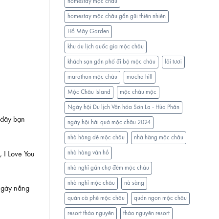
homestay mộc châu
homestay mộc châu gần gũi thiên nhiên
Hồ Mây Garden
khu du lịch quốc gia mộc châu
khách sạn gần phố đi bộ mộc châu
lỏi tươi
marathon mộc châu
mocha hill
Mộc Châu Island
mộc châu mộc
Ngày hội Du lịch Văn hóa Sơn La - Hủa Phăn
 đây bạn
ngày hội hái quả mộc châu 2024
nhà hàng dê mộc châu
nhà hàng mộc châu
nhà hàng vân hồ
 I Love You
nhà nghỉ gần chợ đêm mộc châu
nhà nghỉ mộc châu
nà sàng
ngày nắng
quán cà phê mộc châu
quán ngon mộc châu
resort thảo nguyên
thảo nguyên resort