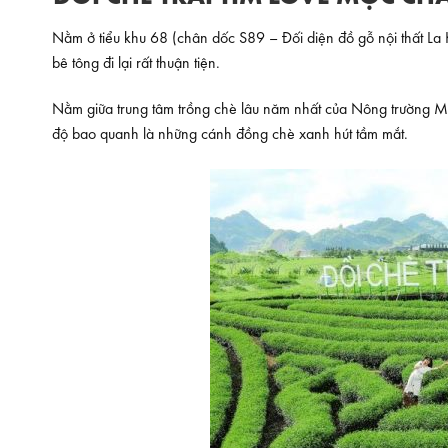
Nằm ở tiểu khu 68 (chân dốc S89 – Đối diện đồ gỗ nội thất L
bê tông đi lại rất thuận tiện.
Nằm giữa trung tâm trồng chè lâu năm nhất của Nông trường 
độ bao quanh là những cánh đồng chè xanh hút tầm mắt.