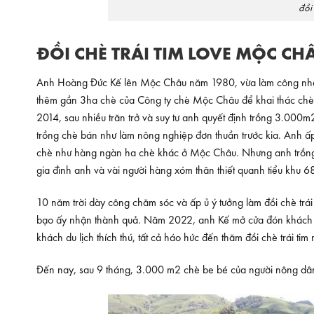
đồi
ĐỒI CHÈ TRÁI TIM LOVE MỘC CH
Anh Hoàng Đức Kế lên Mộc Châu năm 1980, vừa làm công nhân
thêm gần 3ha chè của Công ty chè Mộc Châu để khai thác chè 
2014, sau nhiều trăn trở và suy tư anh quyết định trồng 3.000
trồng chè bán như làm nông nghiệp đơn thuần trước kia. Anh ấp
chè như hàng ngàn ha chè khác ở Mộc Châu. Nhưng anh trồng thà
gia đình anh và vài người hàng xóm thân thiết quanh tiểu khu 68
10 năm trời dày công chăm sóc và ấp ủ ý tưởng làm đồi chè trá
bạo ấy nhận thành quả. Năm 2022, anh Kế mở cửa đón khách v
khách du lịch thích thú, tất cả háo hức đến thăm đồi chè trái t
Đến nay, sau 9 tháng, 3.000 m2 chè be bé của người nông dâ