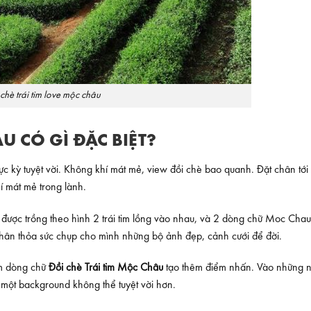
 chè trái tim love mộc châu
U CÓ GÌ ĐẶC BIỆT?
 kỳ tuyệt vời. Không khí mát mẻ, view đồi chè bao quanh. Đặt chân tới
 mát mẻ trong lành.
được trồng theo hình 2 trái tim lồng vào nhau, và 2 dòng chữ Moc Chau,
nhân thỏa sức chụp cho mình những bộ ảnh đẹp, cảnh cưới để đời.
êm dòng chữ
Đồi chè Trái tim Mộc Châu
tạo thêm điểm nhấn. Vào những 
là một background không thể tuyệt vời hơn.