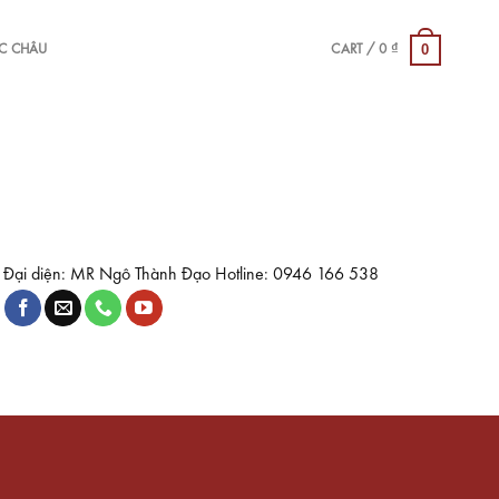
0
ỘC CHÂU
CART /
0
₫
Đại diện: MR Ngô Thành Đạo Hotline: 0946 166 538