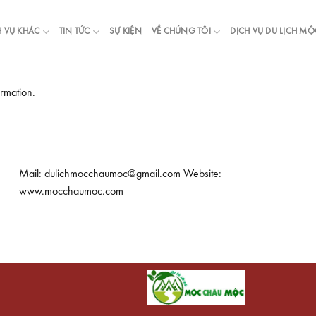
H VỤ KHÁC
TIN TỨC
SỰ KIỆN
VỀ CHÚNG TÔI
DỊCH VỤ DU LỊCH M
irmation.
Mail: dulichmocchaumoc@gmail.com Website:
www.mocchaumoc.com