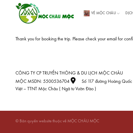
Skip
to
VÉ MỘC CHÂU
DỊC
content
Thank you for booking the trip. Please check your email for conf
CÔNG TY CP TRUYỀN THÔNG & DU LỊCH MỘC CHÂU
MỘC MSDN: 5500536704
Số 117 đường Hoàng Quốc
Việt – TTNT Mộc Châu ( Ngã tư Vườn Đào )
© Bản quyền website thuộc về MỘC CHÂU MỘC