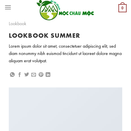
Skip
0
to
content
Lookbook
LOOKBOOK SUMMER
Lorem ipsum dolor sit amet, consectetuer adipiscing elit, sed
diam nonummy nibh euismod tincidunt ut laoreet dolore magna
aliquam erat volutpat.