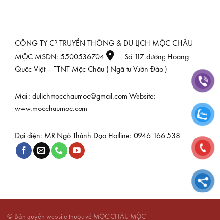
CÔNG TY CP TRUYỀN THÔNG & DU LỊCH MỘC CHÂU
MỘC MSDN: 5500536704
Số 117 đường Hoàng
Quốc Việt – TTNT Mộc Châu ( Ngã tư Vườn Đào )
Mail: dulichmocchaumoc@gmail.com Website:
www.mocchaumoc.com
Đại diện: MR Ngô Thành Đạo Hotline: 0946 166 538
© Bản quyền website thuộc về MỘC CHÂU MỘC